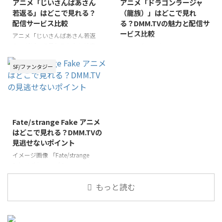
アニメ「じいさんばあさん
アニメ「ドラゴンラージャ
お楽しみいただける視聴方法をご
ーの関係性についても掘り下げて
若返る」はどこで見れる？
（龍族）」はどこで見れ
紹介します。戦闘シーンの臨場感
紹介します。未視聴の方から、こ
配信サービス比較
る？DMM.TVの魅力と配信サ
に加え、キャラクターの魂の機微
れから物語を深く知りたいという
ービス比較
までをとらえた深い物語世界を、
方まで、幅広い読者に向けて情報
アニメ「じいさんばあさん若返
ぜひあなたの目で確かめてみてく
をお届けします。「86」の世界観
る」がどこで見れるかなと検索し
アニメ「ドラゴンラージャ」を楽
ださい。 この記事のポイント
とストーリーを一緒に紐解いてい
ている方に向けて、視聴方法につ
しみにしている方々のために、こ
「86－エイティシックス－」アニ
きましょう。 この記事のポイン
いて詳しく解説します。まずは、
の記事ではアニメ「ドラゴンラー
SF/ファンタジー
メの視聴方法や視聴可 ...
ト アニメ「86」のあらすじと ...
このアニメがどの配信サービスで
ジャ」がどこで見れるのかを詳し
視聴できるのかを詳しく紹介し、
くご紹介します。まずは、この魅
続いて物語のあらすじや見どこ
力的な作品がどこで視聴できるか
ろ、そして感想レビューについて
に焦点を当て、特にDMM.TVでの
も触れていきます。 「じいさん
視聴をおすすめします。 さら
Fate/strange Fake アニメ
ばあさん若返る」は、新挑限（あ
に、ドラゴンラージャのあらすじ
はどこで見れる？DMM.TVの
らちょうげん）による人気漫画が
やネタバレ、見どころ、そして実
見逃せないポイント
原作で、心温まるストーリーが魅
在する原作の背景や作者について
力です。実在する人物や出来事で
も触れながら、読者の皆様にこの
イメージ画像 「Fate/strange
はありませんが、リアルな人間関
作品の魅力を余すところなくお伝
Fake -Whispers of Dawn-」は、
係や感情が描かれており、多くの
えします。 視聴者から寄せられ
Fateシリーズの新たなスピンオフ
視聴者に感動を与えています。こ
た感想レビューも交えつつ、ドラ
作品で、多くのファンが注目して
もっと読む
の作品の魅力を余すことなく紹介
ゴンラージャの世界にどっぷりと
います。このアニメを視聴するた
し、 ...
浸かっていただける内容となっ ...
めの最適なプラットフォームは
「DMM.TV」です。 DMM.TVは、