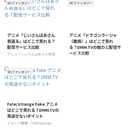
ンから高く評価されているこの作
ス）」。このアニメは、戦争の悲
SF/ファンタジー
SF/ファンタジー
品を、「どこで視聴できるのか」
惨さや差別の理不尽さを描いた重
と探している方も多いのではない
厚なテーマで話題を集めていま
でしょうか。 本記事では、『86-
す。 本記事では、そんな「86」
エイティシックス-』アニメの魅
のあらすじをわかりやすく解説
力と合わせて、様々なデバイスで
し、物語の魅力や登場キャラクタ
アニメ「じいさんばあさん
アニメ「ドラゴンラージャ
お楽しみいただける視聴方法をご
ーの関係性についても掘り下げて
若返る」はどこで見れる？
（龍族）」はどこで見れ
紹介します。戦闘シーンの臨場感
紹介します。未視聴の方から、こ
配信サービス比較
る？DMM.TVの魅力と配信サ
に加え、キャラクターの魂の機微
れから物語を深く知りたいという
ービス比較
までをとらえた深い物語世界を、
方まで、幅広い読者に向けて情報
アニメ「じいさんばあさん若返
ぜひあなたの目で確かめてみてく
をお届けします。「86」の世界観
る」がどこで見れるかなと検索し
アニメ「ドラゴンラージャ」を楽
ださい。 この記事のポイント
とストーリーを一緒に紐解いてい
ている方に向けて、視聴方法につ
しみにしている方々のために、こ
「86－エイティシックス－」アニ
きましょう。 この記事のポイン
いて詳しく解説します。まずは、
の記事ではアニメ「ドラゴンラー
SF/ファンタジー
メの視聴方法や視聴可 ...
ト アニメ「86」のあらすじと ...
このアニメがどの配信サービスで
ジャ」がどこで見れるのかを詳し
視聴できるのかを詳しく紹介し、
くご紹介します。まずは、この魅
続いて物語のあらすじや見どこ
力的な作品がどこで視聴できるか
ろ、そして感想レビューについて
に焦点を当て、特にDMM.TVでの
も触れていきます。 「じいさん
視聴をおすすめします。 さら
Fate/strange Fake アニメ
ばあさん若返る」は、新挑限（あ
に、ドラゴンラージャのあらすじ
はどこで見れる？DMM.TVの
らちょうげん）による人気漫画が
やネタバレ、見どころ、そして実
見逃せないポイント
原作で、心温まるストーリーが魅
在する原作の背景や作者について
力です。実在する人物や出来事で
も触れながら、読者の皆様にこの
イメージ画像 「Fate/strange