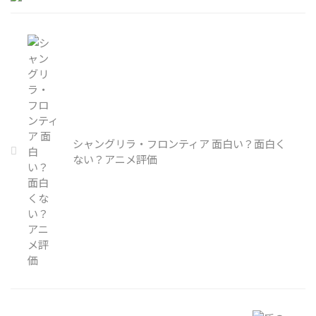
手頃な月額料金で多彩なコンテン
ツを見放題で提供する動画配信サ
ービスです。特に、
「Fate/strange Fake」を見逃すこ
となく視聴したい方にとって、
DMM.TVは非常に魅力的な選択肢
となっています。 この記事では、
アニメのあらすじや見どころ、視
聴方 ...
シャングリラ・フロンティア 面白い？面白く
ない？アニメ評価