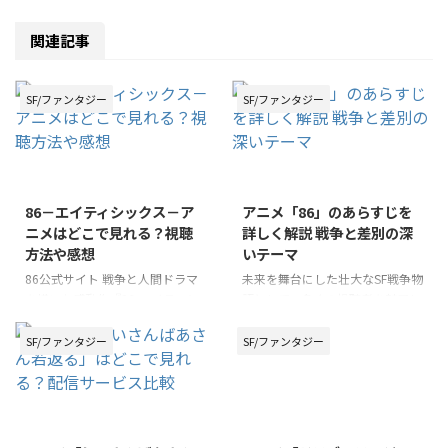
関連記事
SF/ファンタジー
SF/ファンタジー
86－エイティシックス－ア
アニメ「86」のあらすじを
ニメはどこで見れる？視聴
詳しく解説 戦争と差別の深
方法や感想
いテーマ
86公式サイト 戦争と人間ドラマ
未来を舞台にした壮大なSF戦争物
を描いた感動作『86-エイティシ
語として、多くの視聴者を魅了し
ックス-』のアニメ。多くのファ
ている「86（エイティシック
ンから高く評価されているこの作
ス）」。このアニメは、戦争の悲
SF/ファンタジー
SF/ファンタジー
品を、「どこで視聴できるのか」
惨さや差別の理不尽さを描いた重
と探している方も多いのではない
厚なテーマで話題を集めていま
でしょうか。 本記事では、『86-
す。 本記事では、そんな「86」
エイティシックス-』アニメの魅
のあらすじをわかりやすく解説
力と合わせて、様々なデバイスで
し、物語の魅力や登場キャラクタ