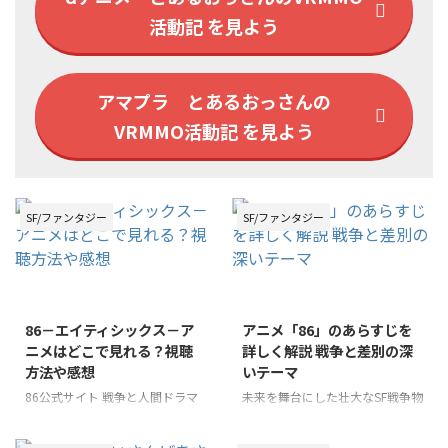
活動記 を見よう
アマプラ とあるおっさんの
VRMMO活動記 を見よう
SF/ファンタジー
SF/ファンタジー
86－エイティシックス－ア
アニメ「86」のあらすじを
ニメはどこで見れる？視聴
詳しく解説 戦争と差別の深
方法や感想
いテーマ
86公式サイト 戦争と人間ドラマ
未来を舞台にした壮大なSF戦争物
を描いた感動作『86-エイティシ
語として、多くの視聴者を魅了し
ックス-』のアニメ。多くのファ
ている「86（エイティシック