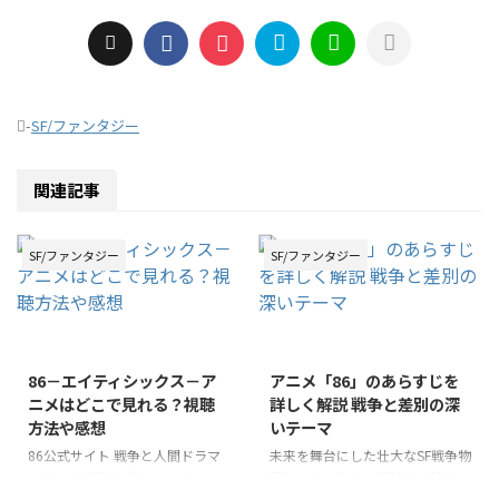
-
SF/ファンタジー
関連記事
SF/ファンタジー
SF/ファンタジー
86－エイティシックス－ア
アニメ「86」のあらすじを
ニメはどこで見れる？視聴
詳しく解説 戦争と差別の深
方法や感想
いテーマ
86公式サイト 戦争と人間ドラマ
未来を舞台にした壮大なSF戦争物
を描いた感動作『86-エイティシ
語として、多くの視聴者を魅了し