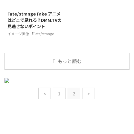
ろ、そして感想レビューについて
に焦点を当て、特にDMM.TVでの
も触れていきます。 「じいさん
視聴をおすすめします。 さら
Fate/strange Fake アニメ
ばあさん若返る」は、新挑限（あ
に、ドラゴンラージャのあらすじ
はどこで見れる？DMM.TVの
らちょうげん）による人気漫画が
やネタバレ、見どころ、そして実
見逃せないポイント
原作で、心温まるストーリーが魅
在する原作の背景や作者について
力です。実在する人物や出来事で
も触れながら、読者の皆様にこの
イメージ画像 「Fate/strange
はありませんが、リアルな人間関
作品の魅力を余すところなくお伝
Fake -Whispers of Dawn-」は、
係や感情が描かれており、多くの
えします。 視聴者から寄せられ
Fateシリーズの新たなスピンオフ
視聴者に感動を与えています。こ
た感想レビューも交えつつ、ドラ
作品で、多くのファンが注目して
の作品の魅力を余すことなく紹介
ゴンラージャの世界にどっぷりと
います。このアニメを視聴するた
もっと読む
し、 ...
浸かっていただける内容となっ ...
めの最適なプラットフォームは
「DMM.TV」です。 DMM.TVは、
手頃な月額料金で多彩なコンテン
ツを見放題で提供する動画配信サ
ービスです。特に、
<
1
2
>
「Fate/strange Fake」を見逃すこ
となく視聴したい方にとって、
DMM.TVは非常に魅力的な選択肢
となっています。 この記事では、
アニメのあらすじや見どころ、視
聴方 ...