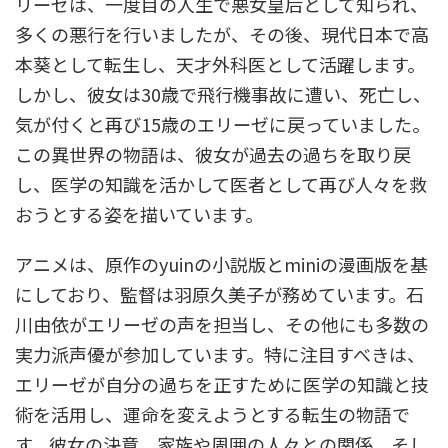
リーゼは、一度目の人生で悪女皇后として知られ、
多くの悪行を行いましたが、その後、現代日本で高
本葵として転生し、天才外科医として活躍します。
しかし、彼女は30歳で飛行機事故に遭い、死亡し、
気が付くと再び15歳のエリーゼに戻っていました。
この異世界の物語は、彼女が過去の過ちを取り戻
し、医学の知識を活かして医者として再び人々を救
おうとする姿を描いています。
アニメは、原作のyuinの小説版とminiの漫画版を基
にしており、監督は羽原久美子が務めています。石
川由依がエリーゼの声を担当し、その他にも多数の
実力派声優が参加しています。特に注目すべきは、
エリーゼが自分の過ちを正すために医学の知識と技
術を活用し、運命を変えようとする転生の物語で
す。彼女の決意、家族や周囲の人々との関係、そし