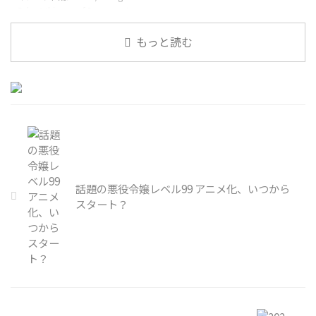
はありませんが、リアルな人間関
作品の魅力を余すところなくお伝
Fake -Whispers of Dawn-」は、
係や感情が描かれており、多くの
えします。 視聴者から寄せられ
Fateシリーズの新たなスピンオフ
視聴者に感動を与えています。こ
た感想レビューも交えつつ、ドラ
作品で、多くのファンが注目して
もっと読む
の作品の魅力を余すことなく紹介
ゴンラージャの世界にどっぷりと
います。このアニメを視聴するた
し、 ...
浸かっていただける内容となっ ...
めの最適なプラットフォームは
「DMM.TV」です。 DMM.TVは、
手頃な月額料金で多彩なコンテン
ツを見放題で提供する動画配信サ
ービスです。特に、
「Fate/strange Fake」を見逃すこ
となく視聴したい方にとって、
DMM.TVは非常に魅力的な選択肢
となっています。 この記事では、
話題の悪役令嬢レベル99 アニメ化、いつから
アニメのあらすじや見どころ、視
スタート？
聴方 ...