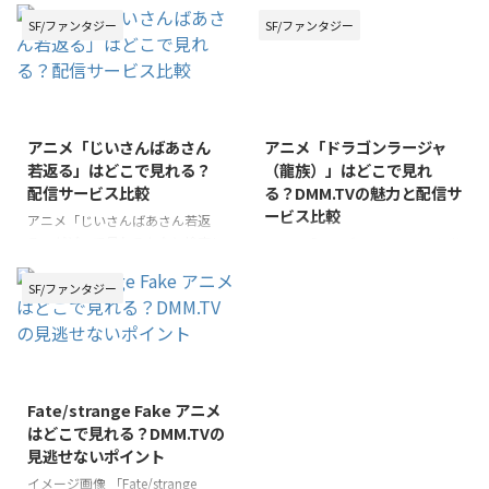
ックス-』のアニメ。多くのファ
ている「86（エイティシック
ンから高く評価されているこの作
ス）」。このアニメは、戦争の悲
SF/ファンタジー
SF/ファンタジー
品を、「どこで視聴できるのか」
惨さや差別の理不尽さを描いた重
と探している方も多いのではない
厚なテーマで話題を集めていま
でしょうか。 本記事では、『86-
す。 本記事では、そんな「86」
エイティシックス-』アニメの魅
のあらすじをわかりやすく解説
力と合わせて、様々なデバイスで
し、物語の魅力や登場キャラクタ
アニメ「じいさんばあさん
アニメ「ドラゴンラージャ
お楽しみいただける視聴方法をご
ーの関係性についても掘り下げて
若返る」はどこで見れる？
（龍族）」はどこで見れ
紹介します。戦闘シーンの臨場感
紹介します。未視聴の方から、こ
配信サービス比較
る？DMM.TVの魅力と配信サ
に加え、キャラクターの魂の機微
れから物語を深く知りたいという
ービス比較
までをとらえた深い物語世界を、
方まで、幅広い読者に向けて情報
アニメ「じいさんばあさん若返
ぜひあなたの目で確かめてみてく
をお届けします。「86」の世界観
る」がどこで見れるかなと検索し
アニメ「ドラゴンラージャ」を楽
ださい。 この記事のポイント
とストーリーを一緒に紐解いてい
ている方に向けて、視聴方法につ
しみにしている方々のために、こ
「86－エイティシックス－」アニ
きましょう。 この記事のポイン
いて詳しく解説します。まずは、
の記事ではアニメ「ドラゴンラー
SF/ファンタジー
メの視聴方法や視聴可 ...
ト アニメ「86」のあらすじと ...
このアニメがどの配信サービスで
ジャ」がどこで見れるのかを詳し
視聴できるのかを詳しく紹介し、
くご紹介します。まずは、この魅
続いて物語のあらすじや見どこ
力的な作品がどこで視聴できるか
ろ、そして感想レビューについて
に焦点を当て、特にDMM.TVでの
も触れていきます。 「じいさん
視聴をおすすめします。 さら
Fate/strange Fake アニメ
ばあさん若返る」は、新挑限（あ
に、ドラゴンラージャのあらすじ
はどこで見れる？DMM.TVの
らちょうげん）による人気漫画が
やネタバレ、見どころ、そして実
見逃せないポイント
原作で、心温まるストーリーが魅
在する原作の背景や作者について
力です。実在する人物や出来事で
も触れながら、読者の皆様にこの
イメージ画像 「Fate/strange