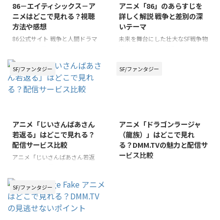
86－エイティシックス－ア
アニメ「86」のあらすじを
ニメはどこで見れる？視聴
詳しく解説 戦争と差別の深
方法や感想
いテーマ
86公式サイト 戦争と人間ドラマ
未来を舞台にした壮大なSF戦争物
を描いた感動作『86-エイティシ
語として、多くの視聴者を魅了し
ックス-』のアニメ。多くのファ
ている「86（エイティシック
ンから高く評価されているこの作
ス）」。このアニメは、戦争の悲
SF/ファンタジー
SF/ファンタジー
品を、「どこで視聴できるのか」
惨さや差別の理不尽さを描いた重
と探している方も多いのではない
厚なテーマで話題を集めていま
でしょうか。 本記事では、『86-
す。 本記事では、そんな「86」
エイティシックス-』アニメの魅
のあらすじをわかりやすく解説
力と合わせて、様々なデバイスで
し、物語の魅力や登場キャラクタ
アニメ「じいさんばあさん
アニメ「ドラゴンラージャ
お楽しみいただける視聴方法をご
ーの関係性についても掘り下げて
若返る」はどこで見れる？
（龍族）」はどこで見れ
紹介します。戦闘シーンの臨場感
紹介します。未視聴の方から、こ
配信サービス比較
る？DMM.TVの魅力と配信サ
に加え、キャラクターの魂の機微
れから物語を深く知りたいという
ービス比較
までをとらえた深い物語世界を、
方まで、幅広い読者に向けて情報
アニメ「じいさんばあさん若返
ぜひあなたの目で確かめてみてく
をお届けします。「86」の世界観
る」がどこで見れるかなと検索し
アニメ「ドラゴンラージャ」を楽
ださい。 この記事のポイント
とストーリーを一緒に紐解いてい
ている方に向けて、視聴方法につ
しみにしている方々のために、こ
「86－エイティシックス－」アニ
きましょう。 この記事のポイン
いて詳しく解説します。まずは、
の記事ではアニメ「ドラゴンラー
SF/ファンタジー
メの視聴方法や視聴可 ...
ト アニメ「86」のあらすじと ...
このアニメがどの配信サービスで
ジャ」がどこで見れるのかを詳し
視聴できるのかを詳しく紹介し、
くご紹介します。まずは、この魅
続いて物語のあらすじや見どこ
力的な作品がどこで視聴できるか