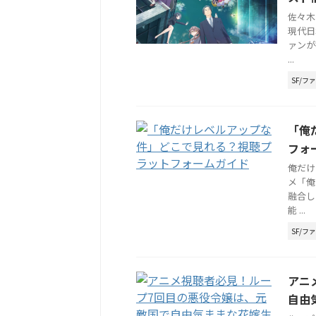
佐々木
現代日
ァンが
...
SF/フ
「俺
フォ
俺だけ
メ「俺
融合し
能 ...
SF/フ
アニ
自由