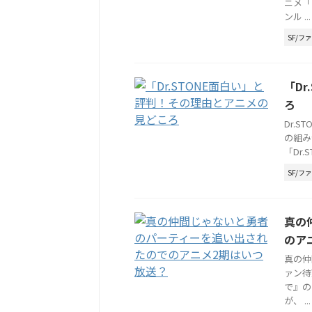
ニメ「
ンル ...
SF/フ
「D
ろ
Dr.
の組み
「Dr
SF/フ
真の
のア
真の仲
ァン待
で』の
が、 ...