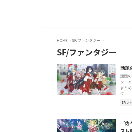
HOME
>
SF/ファンタジー
>
SF/ファンタジー
話題
話題の
ターで
まとめ
ク ...
SF/フ
『佐
スト