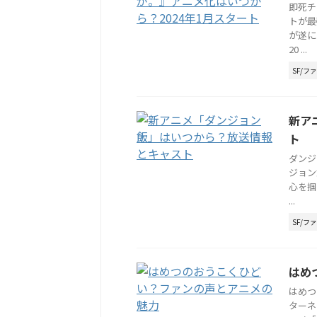
即死チ
トが最
が遂に
20 ...
SF/フ
新ア
ト
ダンジ
ジョン
心を掴
...
SF/フ
はめ
はめつ
ターネ