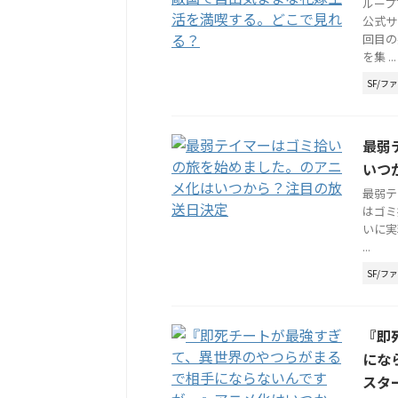
ループ
公式サ
回目の
を集 ...
SF/フ
最弱
いつ
最弱テ
はゴミ
いに実
...
SF/フ
『即
にな
スタ